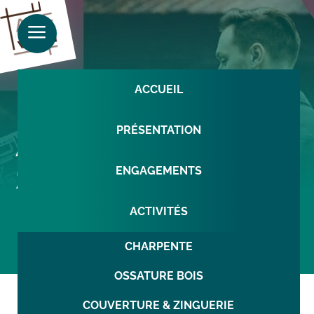
a
ACCUEIL
ACF WILL au
PRÉSENTATION
Salon de
ENGAGEMENTS
l’habitat Gray-70
ACTIVITÉS
CHARPENTE
OSSATURE BOIS
COUVERTURE & ZINGUERIE